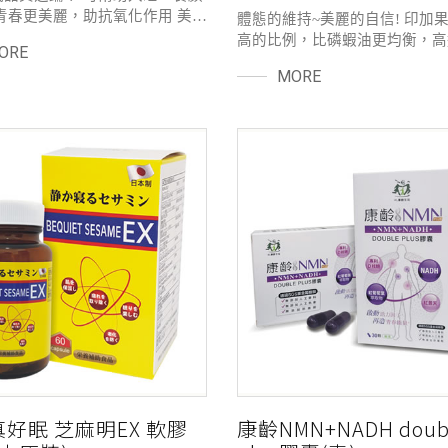
青春更美麗，助抗氧化作用 美國
體態的維持~美麗的自信! 印加
選芝麻素中的芝麻謎素(吸收更
高的比例，比磷蝦油更均衡，高
ORE
節生理機能，睡眠品質不良、氣
不飽和脂肪酸 W-3:W-6黃金比
MORE
者保養
人體，紅藻內含珍貴的高濃度蝦
者相輔相成輕鬆塑型有色，100
(海鮮零過敏)
好眠 芝麻明EX 軟膠
康齡NMN+NADH doub