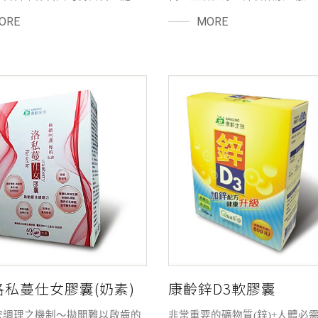
長及生活作息、飲食習慣改變，
態改變與久坐生活，容易造成飲
ORE
MORE
原蛋白會逐漸流失，因此適時補
衡。除了維持良好的生活作息與
膠原蛋白及相關營養素，是許多
動外，搭配完整的營養補充，更
性與注重保養族群每日的重要課
做好日常健康管理。 **康齡纖
康齡妍序膠原胜肽粉嚴選日本魚
囊（素）**精選多種國際知名
原胜肽，搭配芝麻素、穀胱甘肽
原料，包括白腎豆萃取、非洲芒
成分，每日一包，補充美麗所需
取、柑橘萃取物、黑胡椒萃取及
陪伴您由內而外做好日常保養，
萃取等，打造完整的植物機能配
然光采與自信魅力。
為日常營養補充，協助維持健康
力。
洛私蔓仕女膠囊(奶素)
康齡鋅D3軟膠囊
密調理之機制～拋開難以啟齒的
非常重要的礦物質(鋅)+人體必