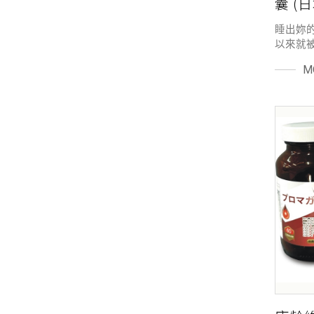
囊 (
睡出妳的
以來就
含量不到
M
裝進口
到由內
緒 倦
理