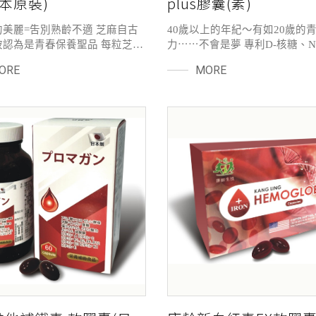
日本原裝)
plus膠囊(素)
美麗=吿別熟齡不適 芝麻自古
40歲以上的年紀～有如20歲的
被認為是青春保養聖品 每粒芝麻
力⋯⋯不會是夢 專利D-核糖、N
1%的芝麻素非常稀有 日本原
NADH三種為NAD+(諾加因子)
ORE
MORE
含量足濃度高，讓熟齡、更年 得
三合一配方讓妳(你)身體的機能
而外的全方位的保養，睡眠、情
更加有活力 滋補強身、補充元
怠、火氣、口味～希望都能獲得調
養顏美容成分，提升年輕光彩