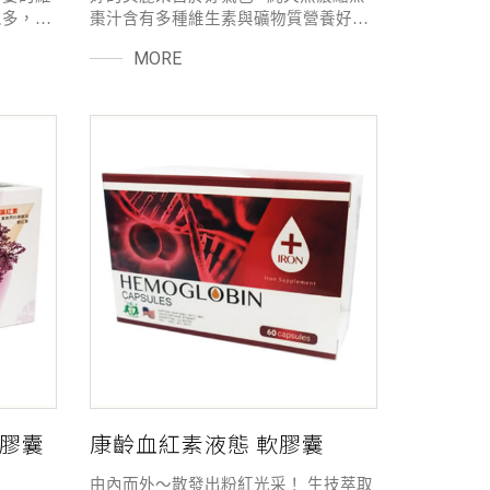
眾多，琳
棗汁含有多種維生素與礦物質營養好吸
了選擇
收 外加諾麗果150種精華總多酚，嚴選
MORE
選身體
品種無可取代 現代人最佳的天然營養補
)，吸
給，適合多種群族食用，快速又方便 各
作用.更
婦產科一致推薦的純素補鐵、補營養飲
藥廠授
品
身體相當
滿滿～
膠囊
康齡血紅素液態 軟膠囊
由內而外～散發出粉紅光采！ 生技萃取