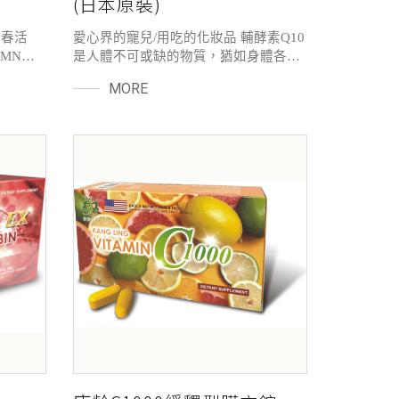
(日本原裝)
青春活
愛心界的寵兒/用吃的化妝品 輔酵素Q10
MN、
是人體不可或缺的物質，猶如身體各項
的前驅物
機能的發電機， 舉凡消化、呼吸、愛心
MORE
質量，
收縮、肌肉運動、新成代謝之能量有
氣，補充
關， 另添加銀杏來針對調節末梢循環由
內而外～一次到位