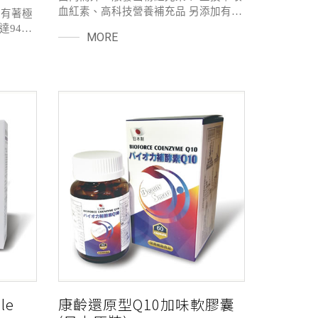
血紅素、高科技營養補充品 另添加有機
果有著極
性雙價鐵吸收容易訊速確實有感 無傳統
達94%
MORE
鐵劑如黑便.便秘.胃腸不適等副作用，
例更適合
有助正常血紅素形成、補充流失的鐵無
紅素 兩
負擔
%素食
le
康齡還原型Q10加味軟膠囊