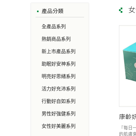
女
產品分類
全產品系列
熱銷商品
系列
新上市產品
系列
助眠好安神
系列
明亮好思緒
系列
活力好充沛
系列
行動好自如
系列
男性好強健
系列
康齡
女性好美麗
系列
『每日
的肌膚