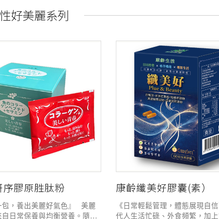
性好美麗系列
妍序膠原胜肽粉
康齡纖美好膠囊(素）
一包，養出美麗好氣色』 美麗
《日常輕鬆管理，體態展現自信
來自日常保養與均衡營養。隨著
代人生活忙碌、外食頻繁，加上