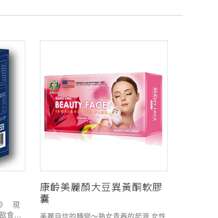
康齡美麗顏大豆異黃酮軟膠
囊
》 現
飲食型
美麗自信的轉變～熟女青春的起源 女性