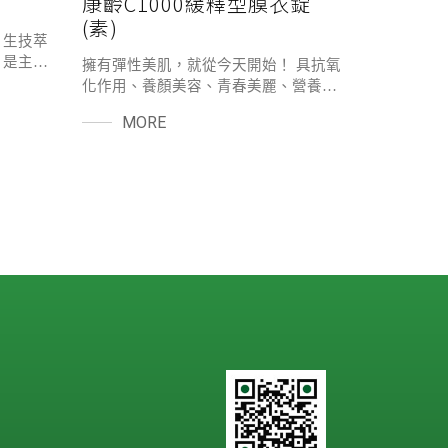
囊
康齡C1000緩釋型膜衣錠
(素)
 生技萃
 是主要
擁有彈性美肌，就從今天開始！ 具抗氧
 特別添
化作用、養顏美容、青春美麗、營養補
有感 無
給、 健康維持、促進膠原蛋白的形成、
MORE
等副作用
有助於傷口癒合 美國原裝進口顆粒，緩
的鐵無
釋型維持7～8小時吸收近100% 適合全
家大小所有人食用的營養素，讓您亮麗
好心情