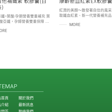
維他補鐵素 軟膠囊(日
康齡新血紅素EX軟膠
)
紅潤的美顏～散發著自信的風采
取鐵血紅素、新一代營養補充品
鐵+葉酸/孕期營養雙重補充 葉
構成血紅素與肌紅素的重要成分
酸亞鐵，孕婦營養雙重保障 葉
MORE
加少有的紅骨髓素吸收訊速確實
質同步補充，為寶寶健康打下堅
ORE
傳統鐵劑如黑便.便秘.胃腸不適
 含多種維生素與礦物質，滋補強
有助氧氣輸送與利用，補充流失
拾健康活力 日本原裝進口，葉酸
負擔 ！
用率高，小分子好吸收
ITEMAP
站首頁
關於我們
品介紹
最新訊息
見問答
聯絡我們