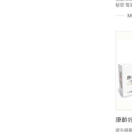
秘密 
啟齒的
M
數與壞
著不透
變細菌
莓特選
惱i
康齡好
提升睡