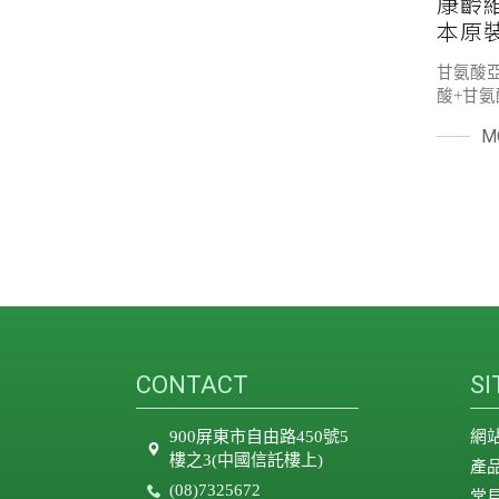
康齡
本原裝
甘氨酸亞
酸+甘氨
酸及鐵
M
實基礎
身，重
亞鐵利
CONTACT
S
900屏東市自由路450號5
網
樓之3(中國信託樓上)
產
(08)7325672
常