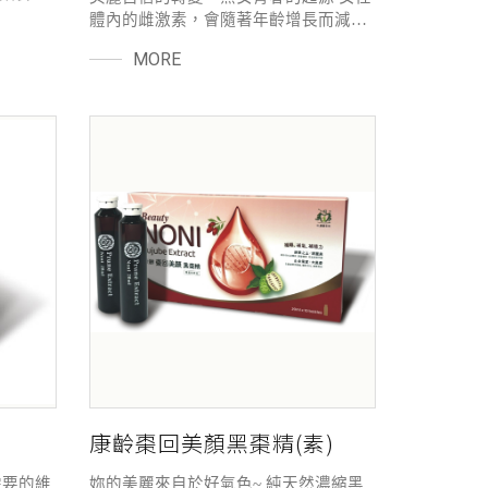
食不均
體內的雌激素，會隨著年齡增長而減
規律運
少，生理上就會開始出現許多不舒服
MORE
能幫助
感，最先出現的可能是經期改變，接著
美好膠
會有偶發的燥熱感、不知名出汗、身體
植物來源
不對勁、睡眠品質不佳、容易倦勤等狀
果籽萃
況；心理上還可能產生焦慮、暴躁等負
瓜拿那
面情緒，即便查不出明確原因，卻又感
方，作
覺全身不自在，這就是所謂的熟女的症
與活
狀，除了尋求專業醫師診斷外，兼可以
提早補充類似雌激素的相關食品做為保
養，以維持健康生活品質！
康齡棗回美顏黑棗精(素)
需要的維
妳的美麗來自於好氣色~ 純天然濃縮黑