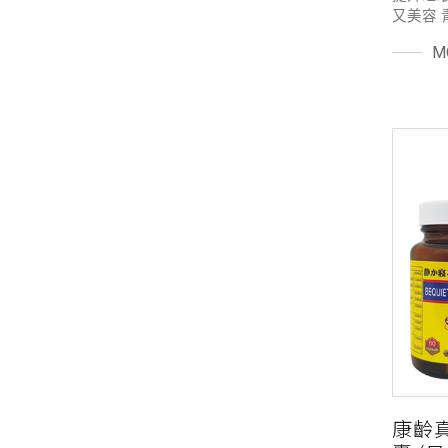
又美容 
精心挑
M
高) 調
色不佳
康齡真