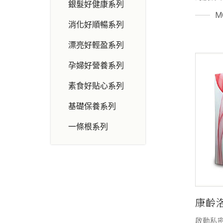
銀髮好健康
系列
年齡增
M
體內膠
消化好順暢
系列
充優質
愛美女
漂亮好輕盈
系列
題。 
來源膠
孕婦好營養系列
等機能
營養，
素食好貼心
系列
展現自
基礎保養
系列
一條根
系列
康齡
啟動私