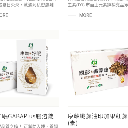
每當夏日炎炎，就遇到私密處難以
生素(D3) 市面上元素鋅補充品
問題嗎？私密處的問題，絕大多
瑯滿目讓您不知如何選擇嗎？除
ORE
MORE
菌增生、生活不正常、熬夜及穿
穩定與安全性外，更重要的是挑
氣褲子有關，因此幫助私密處改
最適合且不會有負擔的(甘胺酸鋅
叢生態是一大關鍵！洛神與蔓越
收度近100%，無腸胃不適的副
專利成份，幫妳分擔私密處的煩
無需分解直接吸收，加上瑞士大
權高品質維生素D3，二種都是
重要的元素.合而為一讓您活力
眠GABAPlus腸溶錠
康齡纖藻油印加果紅藻
(素)
眠品質之鑰！ 可幫助入睡、養顏