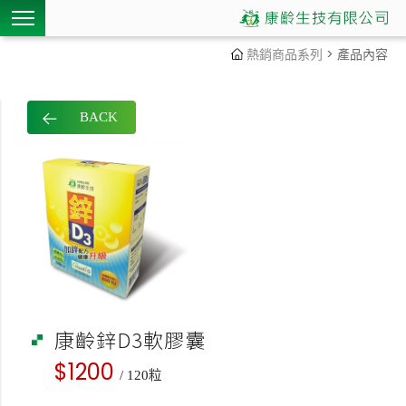
熱銷商品
系列
> 產品內容
BACK
康齡鋅D3軟膠囊
$1200
/ 120粒