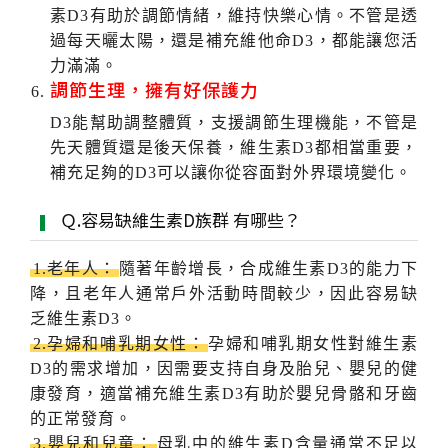
素D3有助於調節情緒，維持快樂心情。不管是透
過每天曬太陽，還是補充維他命D3，都能讓您活
力滿滿。
調節生理，擁有好保護力
D3能幫助調整體質，支援調節生理機能，不管是
先天體質還是後天保養，維生素D3都相當重要，
補充足夠的D3可以讓你從容面對外界環境變化。
Ｑ.容易缺維生素D族群 有哪些？
1.老年人：
隨著年齡增長，合成維生素D3的能力下
降，且老年人通常戶外活動時間較少，因此容易缺
乏維生素D3。
2.孕婦和哺乳期女性：
孕婦和哺乳期女性對維生素
D3的需求增加，因需要支持自身及胎兒、嬰兒的健
康發育，適當補充維生素D3有助於嬰兒骨骼和牙齒
的正常發育。
3.嬰兒和兒童：
母乳中的維生素D含量通常不足以