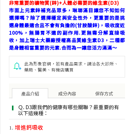
非常重要的礦物質(鋅)+人體必需要的維生素(D3)
市面上元素鋅補充品眾多，琳瑯滿目讓您不知如何
選擇嗎？除了選擇穩定與安全性外，更重要的是挑
選身體最適合且不會有負擔的(甘胺酸鋅)，吸收度近
100%，無腸胃不適的副作用.更無需分解直接吸
收，加上瑞士大藥廠授權高品質維生素D3，二種都
是身體相當重要的元素.合而為一讓您活力滿滿～
此為形象官網，若有產品需求，請洽各大診所、
藥局、醫美、有機店購買
產品
介紹
成分
內容
保存
方式
Ｑ. D3跟我們的健康有哪些關聯？最重要的有
以下這幾種：
增進鈣吸收