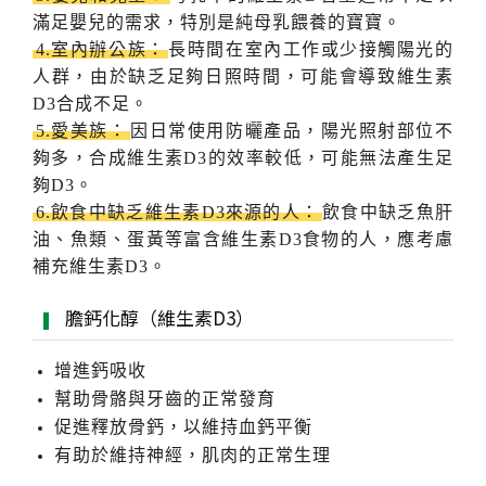
滿足嬰兒的需求，特別是純母乳餵養的寶寶。
4.室內辦公族：
長時間在室內工作或少接觸陽光的
人群，由於缺乏足夠日照時間，可能會導致維生素
D3合成不足。
5.愛美族：
因日常使用防曬產品，陽光照射部位不
夠多，合成維生素D3的效率較低，可能無法產生足
夠D3。
6.飲食中缺乏維生素D3來源的人：
飲食中缺乏魚肝
油、魚類、蛋黃等富含維生素D3食物的人，應考慮
補充維生素D3。
膽鈣化醇（維生素D3）
增進鈣吸收
幫助骨骼與牙齒的正常發育
促進釋放骨鈣
，以維持血鈣平衡
有助於維持神經
，肌肉的正常生理