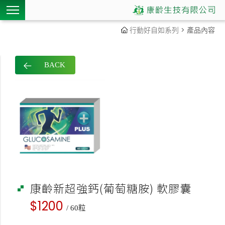
行動好自如
系列
> 產品內容
BACK
康齡新超強鈣(葡萄糖胺) 軟膠囊
$1200
/ 60粒