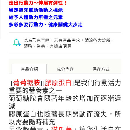
走出行動力～伸展有彈性！
穩定補充幫助活動之機能
給予人體動力所需之元素
多彩多姿行動力、健康關鍵大步走
此為形象官網，若有產品需求，請洽各大診所、
藥局、醫美、有機店購買
產品
介紹
成分
內容
保存
方式
[
葡萄糖胺
][
膠原蛋白
]是我們行動活力
重要的營養素之一
葡萄糖胺會隨著年齡的增加而逐漸遞
減
膠原蛋白也隨著長期勞動而流失，所
以需要隨時補充
另含軟骨素、
貓爪藤
，讓您生活自在