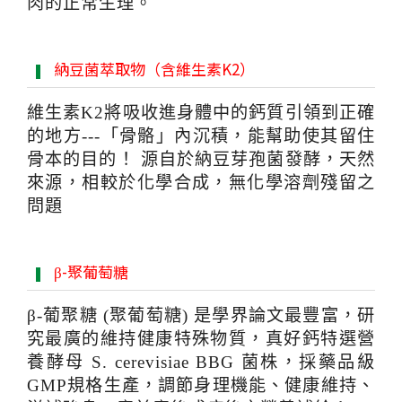
肉的正常生理。
納豆菌萃取物（含維生素K2）
維生素K2將吸收進身體中的鈣質引領到正確
的地方---「骨骼」內沉積，能幫助使其留住
骨本的目的！ 源自於納豆芽孢菌發酵，天然
來源，相較於化學合成，無化學溶劑殘留之
問題
β-聚葡萄糖
β-葡聚糖 (聚葡萄糖) 是學界論文最豐富，研
究最廣的維持健康特殊物質，真好鈣特選營
養酵母 S. cerevisiae BBG 菌株，採藥品級
GMP規格生產，調節身理機能、健康維持、