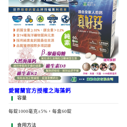
愛爾蘭官方授權之海藻鈣
容量
每錠1000毫克±5%，每盒60錠
食用方法