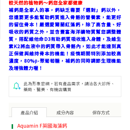
較天然的植物鈣～鈣您全家都健康
補鈣是全家人的事，鈣缺乏需要「選對」鈣以外，
您還要更多能幫助鈣質進入骨骼的營養素，能更好
的留住骨本！嚴選愛爾蘭紅藻鈣，除了高含量、好
吸收的鈣質之外，並含豐富海洋礦物質幫您調整體
質，搭配維他命D3有助鈣質吸收進入身體，及維生
素K2將血液中的鈣質帶入骨骼內，如此才能達到真
正保健與維持骨本的機能！疫情期間特別添加較高
濃度，80%β-聚葡萄糖，補鈣的同時調節生理機能
及增強體力喔！
此為形象官網，若有產品需求，請洽各大診所、
藥局、醫美、有機店購買
產品
介紹
成分
內容
保存
方式
Aquamin F英國海藻鈣