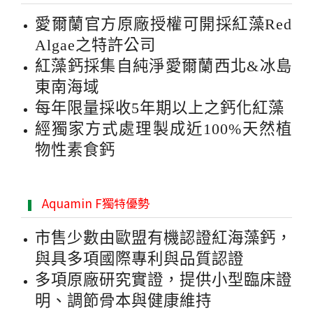
愛爾蘭官方原廠授權可開採紅藻Red
Algae之特許公司
紅藻鈣採集自純淨愛爾蘭西北&冰島
東南海域
每年限量採收5年期以上之鈣化紅藻
經獨家方式處理製成近100%天然植
物性素食鈣
Aquamin F獨特優勢
市售少數由歐盟有機認證紅海藻鈣，
與具多項國際專利與品質認證
多項原廠研究實證，提供小型臨床證
明、調節骨本與健康維持