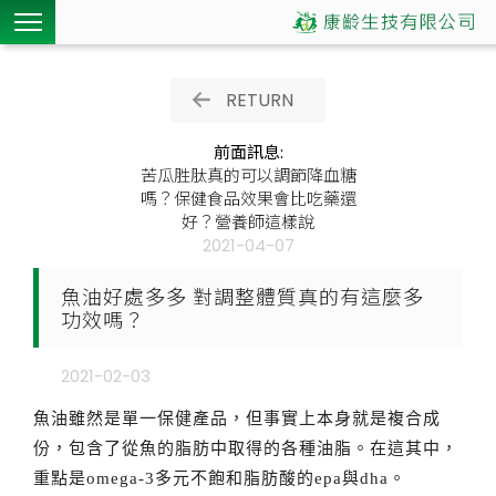
RETURN
前面訊息:
苦瓜胜肽真的可以調節降血糖
嗎？保健食品效果會比吃藥還
好？營養師這樣說
2021-04-07
魚油好處多多 對調整體質真的有這麼多
功效嗎？
2021-02-03
魚油雖然是單一保健產品，但事實上本身就是複合成
份，包含了從魚的脂肪中取得的各種油脂。在這其中，
重點是omega-3多元不飽和脂肪酸的epa與dha。